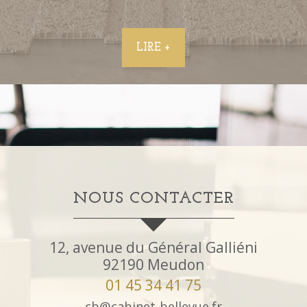
LIRE +
NOUS CONTACTER
12, avenue du Général Galliéni
92190
Meudon
01 45 34 41 75
cb@cabinet-bellevue.fr