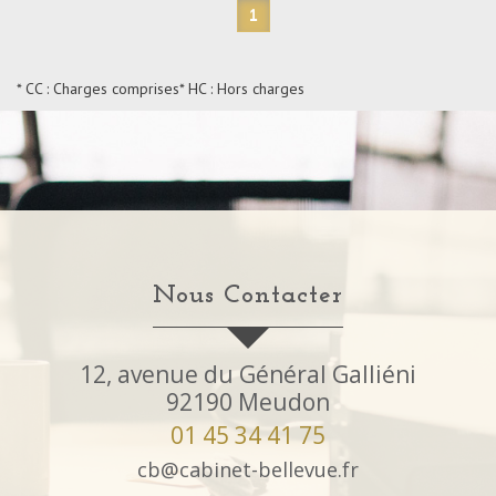
1
* CC : Charges comprises
* HC : Hors charges
Nous Contacter
12, avenue du Général Galliéni
92190
Meudon
01 45 34 41 75
cb@cabinet-bellevue.fr