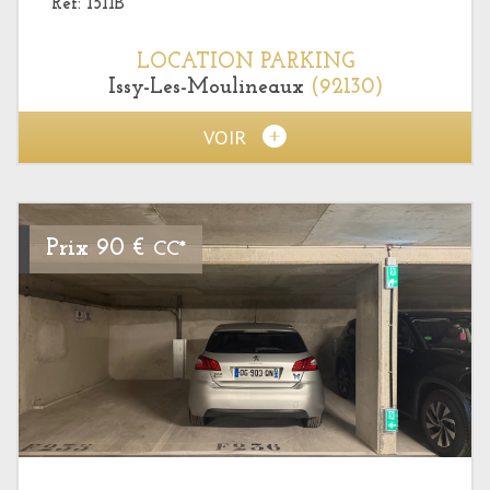
Ref: 1511B
LOCATION
PARKING
Issy-Les-Moulineaux
(92130)
VOIR
Prix
90 €
CC*